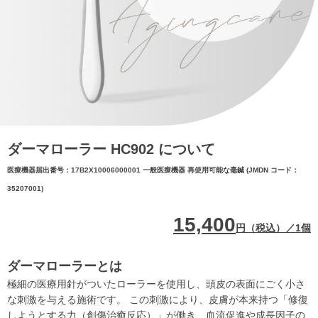
ダーマローラー HC902 について
医療機器届出番号：17B2X10006000001 一般医療機器 再使用可能な毫鍼 (JMDN コード：
35207001)
15,400
円（税込）／1個
ダーマローラーとは
極細の医療用針がついたローラーを使用し、頭皮の表面にごく小さ
な刺激を与える施術です。 この刺激により、皮膚が本来持つ「修復
しようとする力（創傷治癒反応）」が働き、血流促進や成長因子の