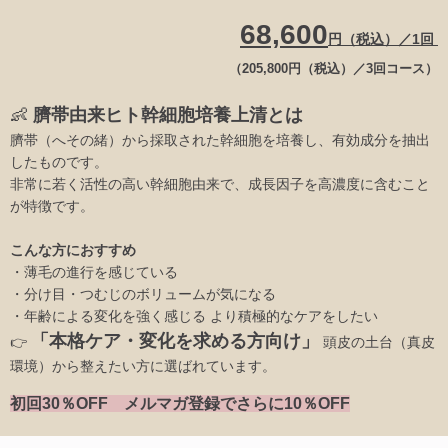
68,600
円（税込）／1回
（205,800円
（税込）／3回コー
ス）
👶
臍帯由来ヒト幹細胞培養上清とは
臍帯（へその緒）から採取された幹細胞を培養し、有効成分を抽出
したものです。
非常に若く活性の高い幹細胞由来で、成長因子を高濃度に含むこと
が特徴です。
こんな方におすすめ
・薄毛の進行を感じている
・分け目・つむじのボリュームが気になる
・年齢による変化を強く感じる より積極的なケアをしたい
「本格ケア・変化を求める方向け」
👉
頭皮の土台（真皮
環境）から整えたい方に選ばれています。
初回30％OFF メルマガ登録でさらに10％OFF