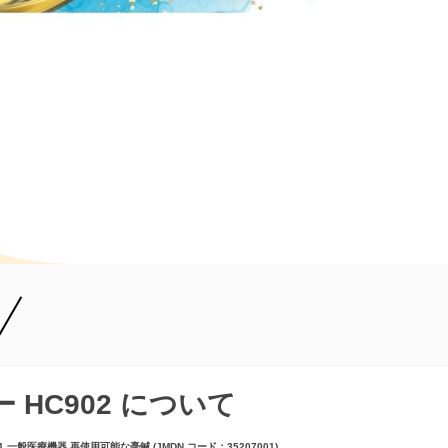
 HC902 について
1 一般医療機器 再使用可能な毫鍼 (JMDN コード：35207001)