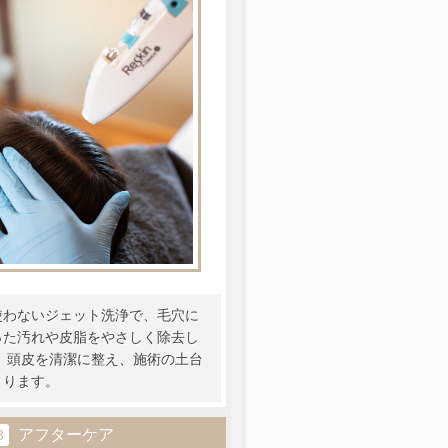
使わないジェット洗浄で、毛穴に
った汚れや皮脂をやさしく除去し
。 頭皮を清潔に整え、施術の土台
くります。
アフターケア
3