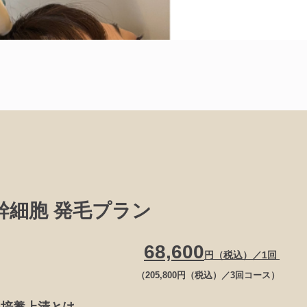
幹細胞 発毛プラン
68,600
円（税込）／1回
（205,800円
（税込）／3回コー
ス）
胞培養上清とは