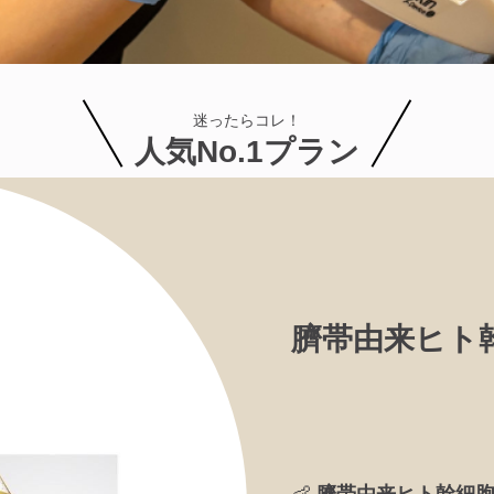
迷ったらコレ！
人気No.1プラン
臍帯由来ヒト
👶
臍帯由来ヒト幹細