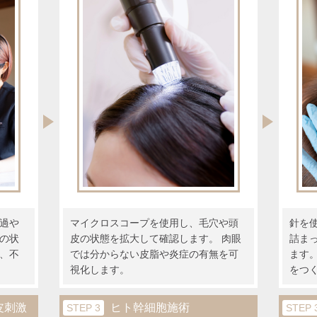
過や
マイクロスコープを使用し、毛穴や頭
針を
の状
皮の状態を拡大して確認します。 肉眼
詰ま
、不
では分からない皮脂や炎症の有無を可
ます
視化します。
をつ
皮刺激
ヒト幹細胞施術
STEP 3
STEP 